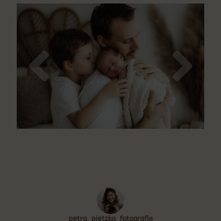
petra_pietzka_fotografie