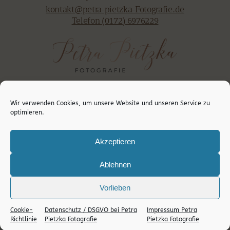
kontakt@petra-pietzka-Fotografie.de
Telefon (0172) 6976229
Kunden - Newsletter
Wir verwenden Cookies, um unsere Website und unseren Service zu
AGB
optimieren.
Datenschutzerklärung
Impressum
Akzeptieren
Folge mir
Ablehnen
Deine Fotografin in Kerpen und Umgebung
Vorlieben
Cookie-
Datenschutz / DSGVO bei Petra
Impressum Petra
PETRA PIETZKA FOTOGRAFIE | NEUGEBORENEN-, BABY- & FAMILIENFOTOGRAFIN IM RHEIN-ERFT-
Richtlinie
Pietzka Fotografie
Pietzka Fotografie
KREIS: KERPEN, BERGHEIM, KÖLN, DÜREN, PULHEIM, HÜRTH, ERFTSTADT