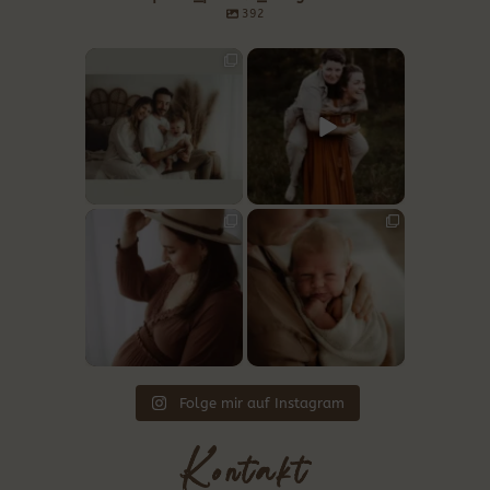
392
Ein Jahr ist sie jetzt alt.
Manche Familien darf ich
Ein Jahr voller erster
...
nicht nur einmal
...
19
2
11
2
Bald zu viert
Aus zwei wird drei.
Und die Welt steht
Bei diesem Shooting
einen
...
ging
...
20
3
15
4
Folge mir auf Instagram
Kontakt